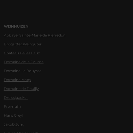
WIJNHUIZEN
Abbaye Sainte-Marie de Pierredon
Brogsitter Weingüter
Château Belles Eaux
Domaine de la Baume
Domaine La Bouysse
Domaine Maby
Domaine de Pouilly
Dreissigacker
Freimuth
Hans Greyl
Jakob Jung