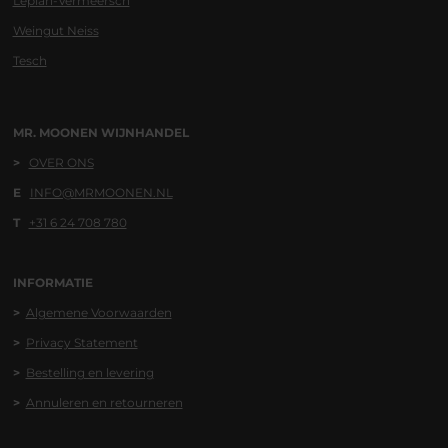
Leplan-Vermeersch
Weingut Neiss
Tesch
MR. MOONEN WIJNHANDEL
>
OVER ONS
E
INFO@MRMOONEN.NL
T
+31 6 24 708 780
INFORMATIE
>
Algemene
Voorwaa
rden
>
Privacy Statement
>
Bestelling en levering
>
Annuleren en retourneren