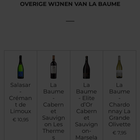
OVERIGE WIJNEN VAN LA BAUME
___
Salasar
La
La
La
-
Baume
Baume
Baume
Créman
-
- Elite
-
t de
Cabern
d’Or
Chardo
Limoux
et
Cabern
nnay La
Sauvign
et
Grande
€ 10,95
on Les
Sauvign
Olivette
Therme
on-
€ 7,95
s
Marsela