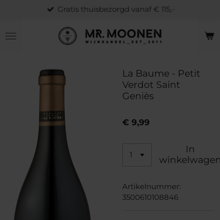
Gratis thuisbezorgd vanaf € 115,-
Ga
direct
naar
de
hoofdinhoud
La Baume - Petit
Verdot Saint
Geniès
€ 9,99
In
winkelwage
Artikelnummer:
3500610108846