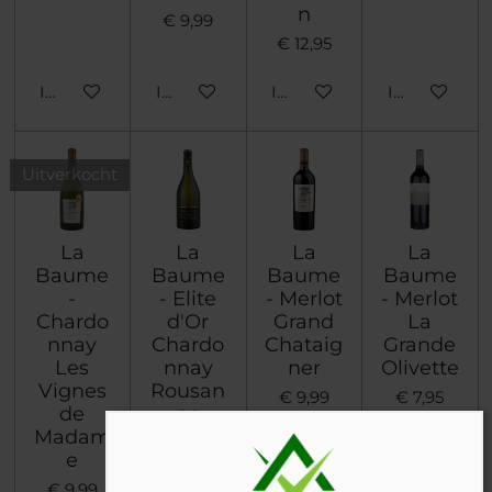
n
€ 9,99
€ 12,95
In winkelwagen
In winkelwagen
In winkelwagen
In winkelwa
Uitverkocht
La
La
La
La
Baume
Baume
Baume
Baume
-
- Elite
- Merlot
- Merlot
Chardo
d'Or
Grand
La
nnay
Chardo
Chataig
Grande
Les
nnay
ner
Olivette
Vignes
Rousan
€ 9,99
€ 7,95
de
ne
Madam
€ 12,95
e
€ 9,99