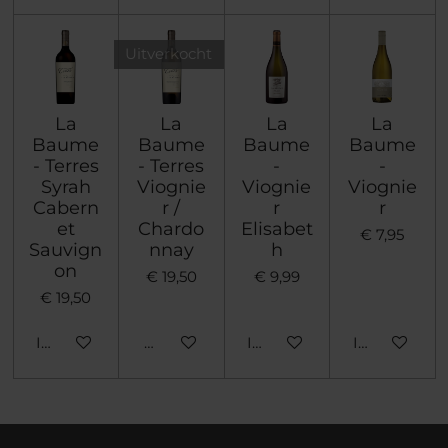
Uitverkocht
La
La
La
La
Baume
Baume
Baume
Baume
- Terres
- Terres
-
-
Syrah
Viognie
Viognie
Viognie
Cabern
r /
r
r
et
Chardo
Elisabet
€ 7,95
Sauvign
nnay
h
on
€ 19,50
€ 9,99
€ 19,50
In winkelwagen
Houd mij op de hoogte
In winkelwagen
In winkelwa