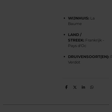
WIJN
HUIS:
La
Baume
LAND /
STREEK:
Frankrijk -
Pays d'Oc
DRUIVENSOORT(EN):
Verdot
D
D
S
D
e
e
h
e
l
e
a
l
e
l
r
e
n
e
n