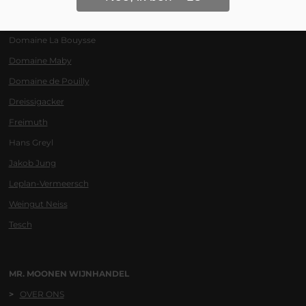
Domaine de la Baume
Domaine La Bouysse
Domaine Maby
Domaine de Pouilly
Dreissigacker
Freimuth
Hans Greyl
Jakob Jung
Leplan-Vermeersch
Weingut Neiss
Tesch
MR. MOONEN WIJNHANDEL
>
OVER ONS