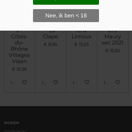
Domain
Domain
Domain
Châtea
Nee, ik ben < 18
e les
e Plan
e Les
u des
Sablière
du Roy
Ors -
Jaume -
s -
- La
Cru
Cru
Côtes-
Clape
Limoux
Maury
du-
sec 2021
€ 8,95
€ 13,25
Rhône
€ 15,50
Villages
Visan
€ 10,95
In winkelwagen
In winkelwagen
In winkelwagen
In winkelwa
WIJNEN
WITTE WIJN