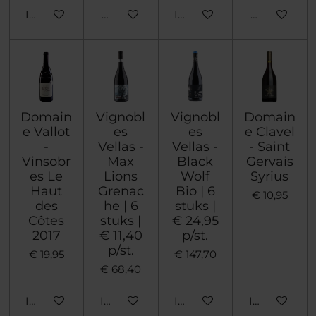
In winkelwagen
Houd mij op de hoogte
In winkelwagen
Houd mij op
Domain
Vignobl
Vignobl
Domain
e Vallot
es
es
e Clavel
-
Vellas -
Vellas -
- Saint
Vinsobr
Max
Black
Gervais
es Le
Lions
Wolf
Syrius
Haut
Grenac
Bio | 6
€ 10,95
des
he | 6
stuks |
Côtes
stuks |
€ 24,95
2017
€ 11,40
p/st.
p/st.
€ 19,95
€ 147,70
€ 68,40
In winkelwagen
In winkelwagen
In winkelwagen
In winkelwa