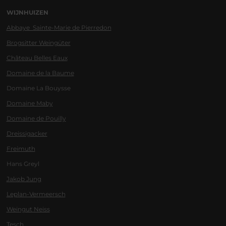
WIJNHUIZEN
Abbaye Sainte-Marie de Pierredon
Brogsitter Weingüter
Château Belles Eaux
Domaine de la Baume
Domaine La Bouysse
Domaine Maby
Domaine de Pouilly
Dreissigacker
Freimuth
Hans Greyl
Jakob Jung
Leplan-Vermeersch
Weingut Neiss
Tesch