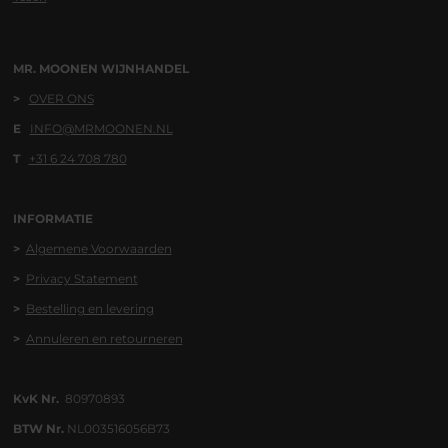
MR. MOONEN WIJNHANDEL
>
OVER ONS
E
INFO@MRMOONEN.NL
T
+31 6 24 708 780
INFORMATIE
>
Algemene
Voorwaa
rden
>
Privacy Statement
>
Bestelling en levering
>
Annuleren en retourneren
KvK Nr.
80970893
BTW Nr.
NL003516056B73