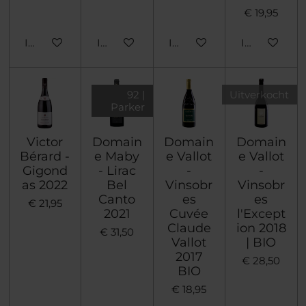
€ 19,95
In winkelwagen
In winkelwagen
In winkelwagen
In winkelwa
92 |
Uitverkocht
Parker
Victor
Domain
Domain
Domain
Bérard -
e Maby
e Vallot
e Vallot
Gigond
- Lirac
-
-
as 2022
Bel
Vinsobr
Vinsobr
Canto
es
es
€ 21,95
2021
Cuvée
l'Except
Claude
ion 2018
€ 31,50
Vallot
| BIO
2017
€ 28,50
BIO
€ 18,95