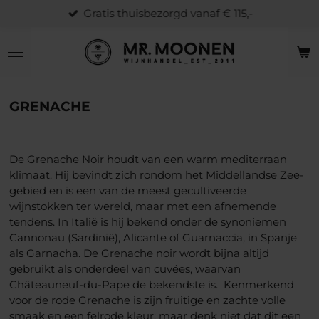
Gratis thuisbezorgd vanaf € 115,-
Ga
direct
naar
de
hoofdinhoud
GRENACHE
De Grenache Noir houdt van een warm mediterraan
klimaat. Hij bevindt zich rondom het Middellandse Zee-
gebied en is een van de meest gecultiveerde
wijnstokken ter wereld, maar met een afnemende
tendens. In Italië is hij bekend onder de synoniemen
Cannonau (Sardinië), Alicante of Guarnaccia, in Spanje
als Garnacha. De Grenache noir wordt bijna altijd
gebruikt als onderdeel van cuvées, waarvan
Châteauneuf-du-Pape de bekendste is. Kenmerkend
voor de rode Grenache is zijn fruitige en zachte volle
smaak en een felrode kleur; maar denk niet dat dit een