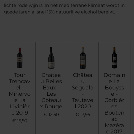
lichte rode wijn is. In het mediterrane klimaat wordt in
goede jaren al snel 15% natuurlijke alcohol bereikt.
Tour
Châtea
Châtea
Domain
Trencav
u Belles
u
e La
el -
Eaux -
Seguala
Bouyss
Minervo
Les
-
e -
is La
Coteau
Tautave
Corbièr
Livinièr
x Rouge
l 2020
es
e 2019
Bouten
€ 12,50
€ 17,95
ac
€ 15,50
Mazéra
c 2017