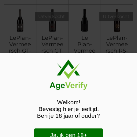
Uitverkocht
Uitverkocht
LePlan-
LePlan-
Le
LePlan-
Vermee
Vermee
Plan-
Vermee
rsch GT-
rsch GT-
Vermee
rsch RS-
G
1
rsch GT-
Rouge
Châtea
X 2021
€ 18,90
€ 8,50
uneuf
€ 31,95
du
Pape
€ 39,95
Welkom!
In winkelwagen
Houd mij op de hoogte
In winkelwagen
Houd mij op
Bevestig hier je leeftijd.
Ben je 18 jaar of ouder?
Ja, ik ben 18+