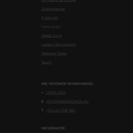
Dreissigacker
Freimuth
Hans Greyl
Jakob Jung
Leplan-Vermeersch
Weingut Neiss
Tesch
MR. MOONEN WIJNHANDEL
>
OVER ONS
E
INFO@MRMOONEN.NL
T
+31 6 24 708 780
INFORMATIE