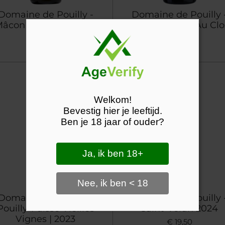
Domaine de Pouilly -
Domaine de Pouilly 
âcon Pierreclos 2024
Pouilly-Fuissé Au Clo
2019
€ 15,95
€ 24,95
Welkom!
Bevestig hier je leeftijd.
Ben je 18 jaar of ouder?
Ja, ik ben 18+
Nee, ik ben < 18
Domaine de Pouilly -
Domaine de Pouilly 
Pouilly-Fuissé Vieilles
Saint-Véran 2024
Vignes | 2023
€ 19,50