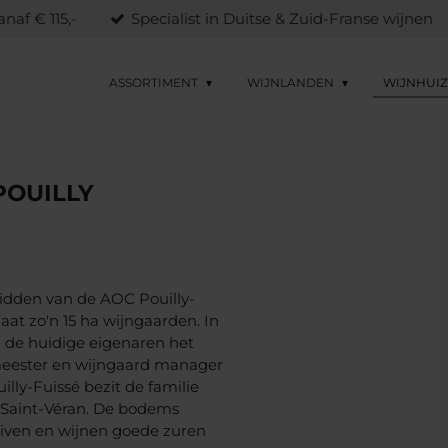
naf € 115,-
Specialist in Duitse & Zuid-Franse wijnen
ASSORTIMENT
WIJNLANDEN
WIJNHUI
POUILLY
midden van de AOC Pouilly-
aat zo'n 15 ha wijngaarden. In
n de huidige eigenaren het
rmeester en wijngaard manager
ly-Fuissé bezit de familie
Saint-Véran.
De bodems
iven en wijnen goede zuren