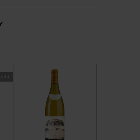
Y
ocht