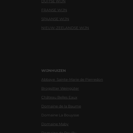
DUITSE WIJN
FRANSE WIJN
SPAANSE WIJN
NIEUW-ZEELANDSE WIJN
WIJNHUIZEN
Abbaye Sainte-Marie de Pierredon
Brogsitter Weingüter
Château Belles Eaux
Domaine de la Baume
Domaine La Bouysse
Domaine Maby
Domaine de Pouilly