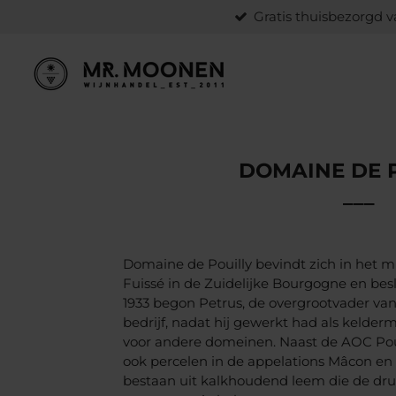
Gratis thuisbezorgd va
Ga
direct
naar
de
hoofdinhoud
DOMAINE DE 
___
Domaine de Pouilly bevindt zich in het 
Fuissé in de Zuidelijke Bourgogne en besl
1933 begon Petrus, de overgrootvader va
bedrijf, nadat hij gewerkt had als kelde
voor andere domeinen. Naast de AOC Pouil
ook percelen in de appelations Mâcon en 
bestaan uit kalkhoudend leem die de dru