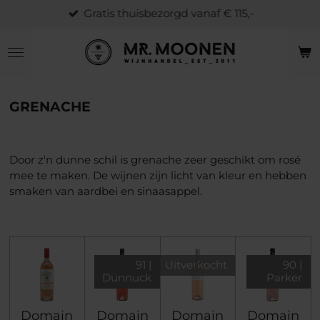
Gratis thuisbezorgd vanaf € 115,-
Ga
direct
naar
de
hoofdinhoud
GRENACHE
Door z'n dunne schil is grenache zeer geschikt om rosé
mee te maken. De wijnen zijn licht van kleur en hebben
smaken van aardbei en sinaasappel.
91 |
Uitverkocht
90 |
Dunnuck
Parker
Domain
Domain
Domain
Domain