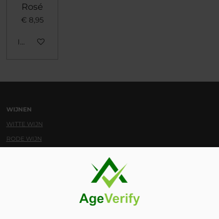
Rosé
€ 8,95
In winkelwagen
WIJNEN
WITTE WIJN
RODE WIJN
ROSÉ
WIJN
MOUSSEREND/VERSTERKT