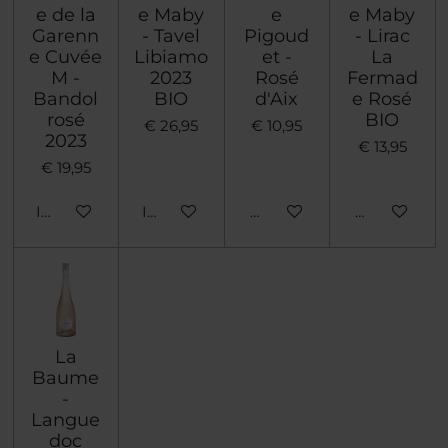
e de la
e Maby
e
e Maby
Garenn
- Tavel
Pigoud
- Lirac
e Cuvée
Libiamo
et -
La
M -
2023
Rosé
Fermad
Bandol
BIO
d'Aix
e Rosé
rosé
BIO
€ 26,95
€ 10,95
2023
€ 13,95
€ 19,95
In winkelwagen
In winkelwagen
Houd mij op de hoogte
Houd mij op
La
Baume
-
Langue
doc