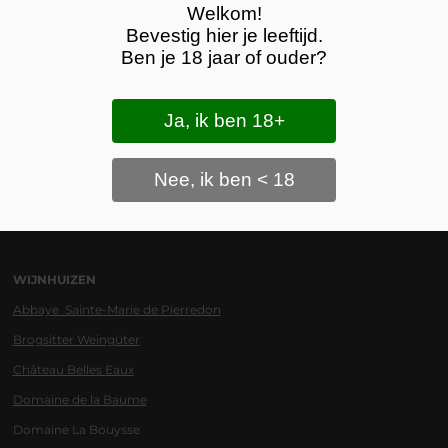
Welkom!
WIJNLANDEN
Bevestig hier je leeftijd.
DUITSE WIJN
Ben je 18 jaar of ouder?
FRANSE WIJN
SPAANSE WIJN
Ja, ik ben 18+
NIEUW-ZEELANDSE WIJN
Nee, ik ben < 18
WIJNHUIZEN
Abbaye Sainte-Marie de Pierredon
Brogsitter Weingüter
Château Belles Eaux
Domaine de la Baume
Domaine La Bouysse