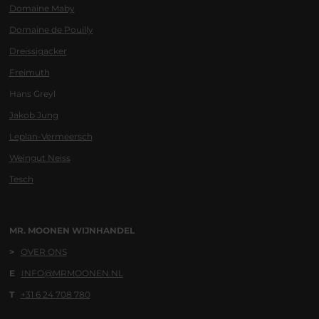
Domaine Maby
Domaine de Pouilly
Dreissigacker
Freimuth
Hans Greyl
Jakob Jung
Leplan-Vermeersch
Weingut Neiss
Tesch
MR. MOONEN WIJNHANDEL
>
OVER ONS
E
INFO@MRMOONEN.NL
T
+31 6 24 708 780