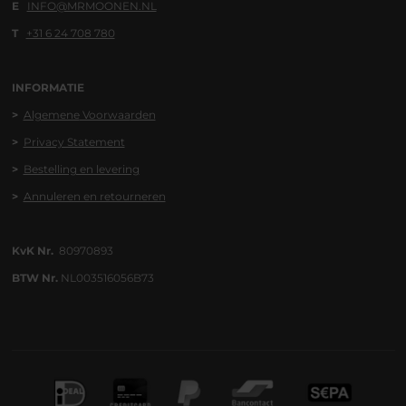
E
INFO@MRMOONEN.NL
T
+31 6 24 708 780
INFORMATIE
>
Algemene
Voorwaa
rden
>
Privacy Statement
>
Bestelling en levering
>
Annuleren en retourneren
KvK Nr.
80970893
BTW Nr.
NL003516056B73