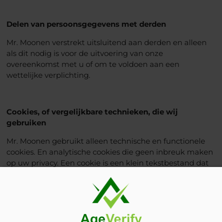
Delen van persoonsgegevens met derden
Mr. Moonen verstrekt uitsluitend aan derden en alleen
als dit nodig is voor de uitvoering van onze
overeenkomst met u of om te voldoen aan een
wettelijke verplichting.
Cookies, of vergelijkbare technieken, die wij
gebruiken
Mr. Moonen gebruikt alleen technische en functionele
cookies. En analytische cookies die geen inbreuk maken
op uw privacy. Een cookie is een klein tekstbestand dat
bij het eerste bezoek aan deze website wordt
opgeslagen op uw computer, tablet of smartphone. De
cookies die wij gebruiken zijn noodzakelijk voor de
technische werking van de website en uw
gebruiksgemak. Ze zorgen ervoor dat de website naar