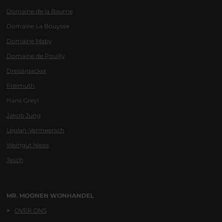
Domaine de la Baume
Domaine La Bouysse
Domaine Maby
Domaine de Pouilly
Dreissigacker
Freimuth
Hans Greyl
Jakob Jung
Leplan-Vermeersch
Weingut Neiss
Tesch
MR. MOONEN WIJNHANDEL
>
OVER ONS