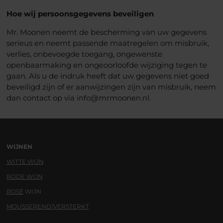
Hoe wij persoonsgegevens beveiligen
Mr. Moonen neemt de bescherming van uw gegevens
serieus en neemt passende maatregelen om misbruik,
verlies, onbevoegde toegang, ongewenste
openbaarmaking en ongeoorloofde wijziging tegen te
gaan. Als u de indruk heeft dat uw gegevens niet goed
beveiligd zijn of er aanwijzingen zijn van misbruik, neem
dan contact op via info@mrmoonen.nl.
WIJNEN
WITTE WIJN
RODE WIJN
ROSÉ
WIJN
MOUSSEREND/VERSTERKT