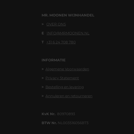
MR. MOONEN WIJNHANDEL
>
OVER ONS
E
INFO@MRMOONEN.NL
T
+31 6 24 708 780
INFORMATIE
>
Algemene
Voorwaa
rden
>
Privacy Statement
>
Bestelling en levering
>
Annuleren en retourneren
KvK Nr.
80970893
BTW Nr.
NL003516056B73