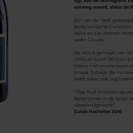
ligt aan de noordgrens va
omweg waard, aldus de
R
Eén van de “best geslaagde
biodynamische Coriançon.
Vallot en zijn dochter Ana
vader Claude.
De wijn is gemaakt van mi
(70%) en Syrah (30%) en is
Intens met zwarte peper en
smaak. Eetwijn die nu hee
heeft zeker ook nog toeko
“Rijp fruit (morellen op a
kersentonen in de lange a
vlees/wildgerecht”.
Guide Hachette
2016