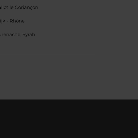
lot le Coriançon
ijk - Rhône
Grenache, Syrah