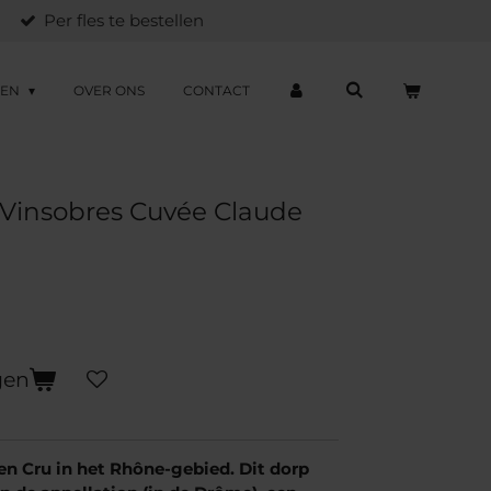
Per fles te bestellen
ZEN
OVER ONS
CONTACT
 Vinsobres Cuvée Claude
gen
en Cru in het Rhône-gebied. Dit dorp