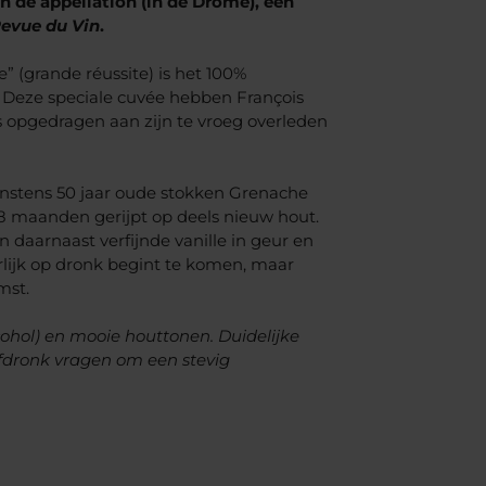
n de appellation (in de Drôme), een
evue du Vin
.
” (grande réussite) is het 100%
 Deze speciale cuvée hebben François
ïs opgedragen aan zijn te vroeg overleden
nstens 50 jaar oude stokken Grenache
 8 maanden gerijpt op deels nieuw hout.
 daarnaast verfijnde vanille in geur en
rlijk op dronk begint te komen, maar
mst.
lcohol) en mooie houttonen. Duidelijke
fdronk vragen om een stevig