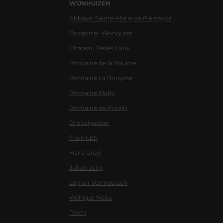
WIJNHUIZEN
Abbaye Sainte-Marie de Pierredon
Brogsitter Weingüter
Château Belles Eaux
Domaine de la Baume
Domaine La Bouysse
Domaine Maby
Domaine de Pouilly
Dreissigacker
Freimuth
Hans Greyl
Jakob Jung
Leplan-Vermeersch
Weingut Neiss
Tesch