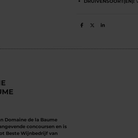
DRUIVENSOORT(EN):
D
D
S
e
e
h
l
e
a
e
l
r
n
e
NE
UME
van Domaine de la Baume
aangevende concoursen en is
ot Beste Wijnbedrijf van