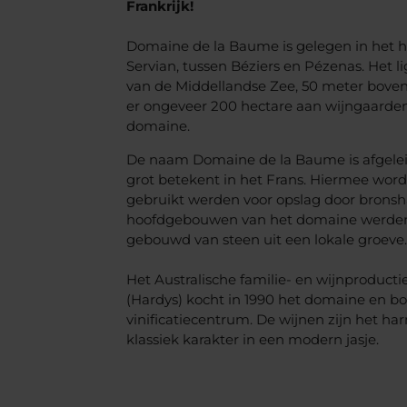
Frankrijk!
Domaine de la Baume is gelegen in het h
Servian, tussen Béziers en Pézenas. Het l
van de Middellandse Zee, 50 meter boven d
er ongeveer 200 hectare aan wijngaarden 
domaine.
De naam Domaine de la Baume is afgele
grot betekent in het Frans. Hiermee wor
gebruikt werden voor opslag door bronsh
hoofdgebouwen van het domaine werden 3
gebouwd van steen uit een lokale groeve.
Het Australische familie- en wijnproduct
(Hardys) kocht in 1990 het domaine en 
vinificatiecentrum. De wijnen zijn het h
klassiek karakter in een modern jasje.