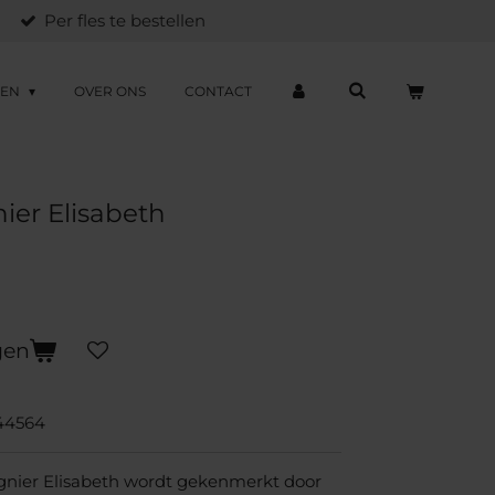
Per fles te bestellen
ZEN
OVER ONS
CONTACT
ier Elisabeth
gen
44564
nier Elisabeth wordt gekenmerkt door