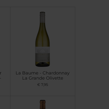
r
La Baume - Chardonnay
-
La Grande Olivette
€ 7,95