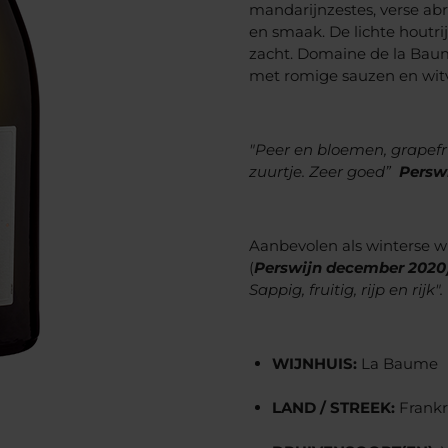
mandarijnzestes, verse abr
en smaak. De lichte houtri
zacht. Domaine de la Baume 
met romige sauzen en witv
"Peer en bloemen, grapefr
zuurtje.
Zeer goed”
Perswi
Aanbevolen als winterse wi
(
Perswijn december 2020)
Sappig, fruitig, rijp en rijk".
WIJNHUIS:
La Baume
LAND / STREEK:
Frankr