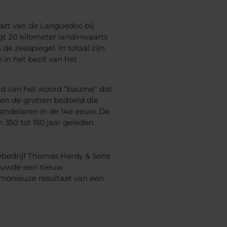
art van de Languedoc bij
igt 20 kilometer landinwaarts
e zeespiegel. In totaal zijn
in het bezit van het
id van het woord “baume” dat
den de grotten bedoeld die
andelaren in de 14e eeuw. De
50 tot 150 jaar geleden
iebedrijf Thomas Hardy & Sons
bouwde een nieuw
armonieuze resultaat van een