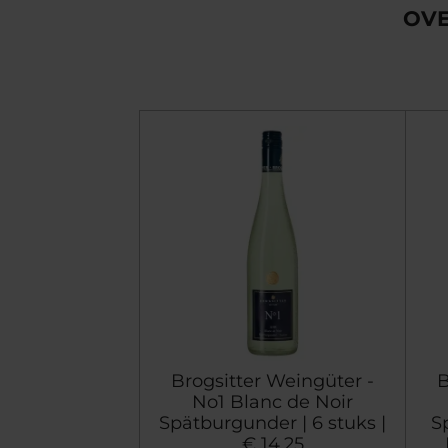
OVE
Brogsitter Weingüter -
B
No1 Blanc de Noir
Spätburgunder | 6 stuks |
S
€ 14,25