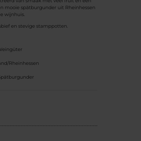
treerd van smaak met veel fruit en een
een mooie spätburgunder uit Rheinhessen
e wijnhuis.
osbief en stevige stamppotten.
Weingüter
and/Rheinhessen
Spätburgunder