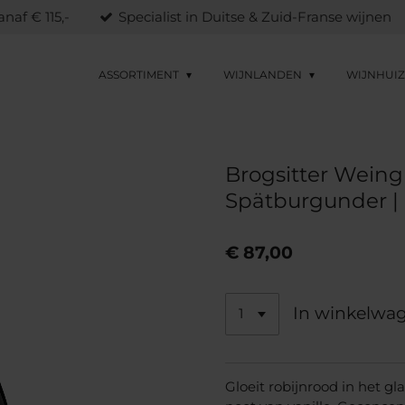
naf € 115,-
Specialist in Duitse & Zuid-Franse wijnen
ASSORTIMENT
WIJNLANDEN
WIJNHUI
Brogsitter Weingü
Spätburgunder | 6 
€ 87,00
In winkelwa
Gloeit robijnrood in het g