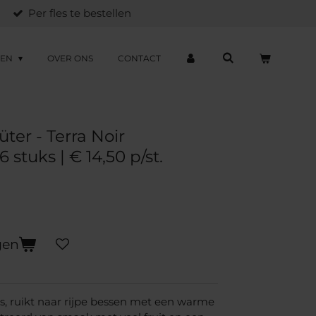
Per fles te bestellen
ZEN
OVER ONS
CONTACT
ter - Terra Noir
stuks | € 14,50 p/st.
gen
las, ruikt naar rijpe bessen met een warme