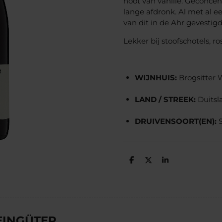
noot van vanille. Geconcen
lange afdronk. Al met al 
van dit in de Ahr gevestigd
Lekker bij stoofschotels, r
WIJNHUIS:
Brogsitter 
LAND / STREEK:
Duitsl
DRUIVENSOORT(EN):
D
D
S
e
e
h
l
e
a
e
l
r
n
e
EINGÜTER