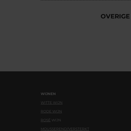
OVERIGE
WIJNEN
WITTE WIJN
RODE WIJN
ROSÉ
WIJN
MOUSSEREND/VERSTERKT