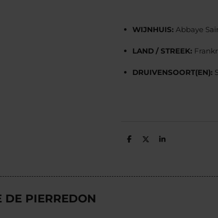
WIJNHUIS:
Abbaye Sai
LAND / STREEK:
Frankr
DRUIVENSOORT(EN):
D
D
S
e
e
h
l
e
a
e
l
r
n
e
E DE PIERREDON