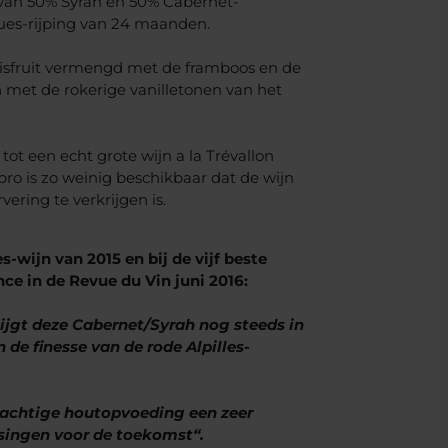
, van 50% Syrah en 50% Cabernet-
ues-rijping van 24 maanden.
ssisfruit vermengd met de framboos en de
 met de rokerige vanilletonen van het
tot een echt grote wijn a la Trévallon
ro is zo weinig beschikbaar dat de wijn
vering te verkrijgen is.
s-wijn van 2015 en bij de vijf beste
ce in de Revue du Vin juni 2016:
stijgt deze Cabernet/Syrah nog steeds in
 de finesse van de rode Alpilles-
prachtige houtopvoeding een zeer
singen voor de toekomst“.