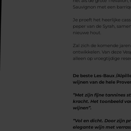
net als de grote Trévallon
Sauvignon met een barriq
Je proeft het heerlijke ca
peper van de Syrah, samen
nieuwe hout.
Zal zich de komende jaren 
ontwikkelen. Van deze Vesp
alleen op vroegtijdige reser
De beste Les-Baux /Alpille
wijnen van de hele Proven
”Met zijn fijne tannines 
kracht. Het toonbeeld van
wijnen”.
”Vol en dicht. Door zijn 
elegante wijn met verras