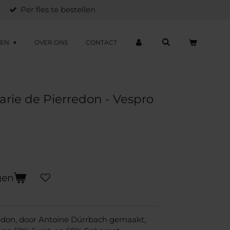
Per fles te bestellen
ZEN
OVER ONS
CONTACT
rie de Pierredon - Vespro
gen
rredon, door Antoine Dürrbach gemaakt,