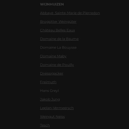
WIJNHUIZEN
Abbaye Sainte-Marie de Pierredon
Brogsitter Weingüter
Château Belles Eaux
Domaine de la Baume
Domaine La Bouysse
Domaine Maby
Domaine de Pouilly
Dreissigacker
Freimuth
Hans Greyl
Jakob Jung
Leplan-Vermeersch
Weingut Neiss
Tesch