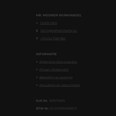
MR. MOONEN WIJNHANDEL
>
OVER ONS
E
INFO@MRMOONEN.NL
T
+31 6 24 708 780
INFORMATIE
>
Algemene
Voorwaa
rden
>
Privacy Statement
>
Bestelling en levering
>
Annuleren en retourneren
KvK Nr.
80970893
BTW Nr.
NL003516056B73